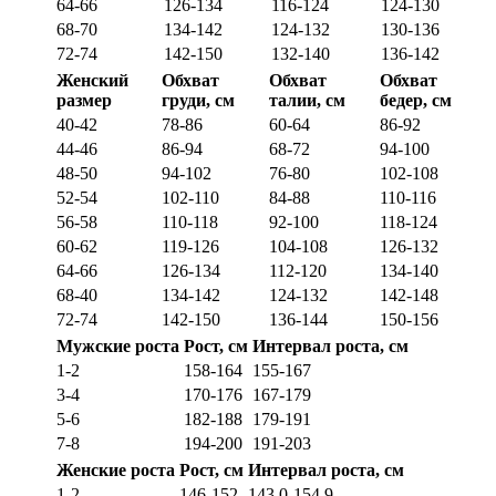
64-66
126-134
116-124
124-130
68-70
134-142
124-132
130-136
72-74
142-150
132-140
136-142
Женский
Обхват
Обхват
Обхват
размер
груди, см
талии, см
бедер, см
40-42
78-86
60-64
86-92
44-46
86-94
68-72
94-100
48-50
94-102
76-80
102-108
52-54
102-110
84-88
110-116
56-58
110-118
92-100
118-124
60-62
119-126
104-108
126-132
64-66
126-134
112-120
134-140
68-40
134-142
124-132
142-148
72-74
142-150
136-144
150-156
Мужские роста
Рост, см
Интервал роста, см
1-2
158-164
155-167
3-4
170-176
167-179
5-6
182-188
179-191
7-8
194-200
191-203
Женские роста
Рост, см
Интервал роста, см
1-2
146-152
143.0-154.9