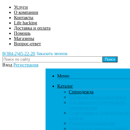
Услуги
О компании
Контакты
Life hacking
Доставка и оплата
Помощь
Магазины
Вопрос-ответ
8(384-2)45-22-20
Заказать звонок
Вход
Регистрация
Меню
Каталог
Спецодежда
Головные уборы спецодежда
Для защиты от статического
электричества
Огнестойкая и химическистой
одежда
Одежда влагозащитная
Одежда для защиты от общих