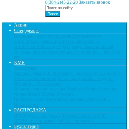
8(384-2)45-22-20
Заказать звонок
Акции
Спецодежда
Головные уборы спецодежда
Для защиты от
статического электричества
Огнестойкая и
химическистойкая одежда
Одежда влагозащитная
Одежда для защиты от общих загрязнений
... Показать
все
KMR
Аксессуары
Верхняя одежда
01- Бомбер
01- Бомбер утепленный
01-
Жилет пухонабивной
01- пальто (пробная мод)
01-
Пуховик
... Показать все
Образцы верхней одежды
Бомберы/брюки
Головные
уборы
Жилет
Куртка
Пуховик
Прочие изделия
Работы по производству KMR
...
Показать все
PАСПРОДАЖА
ОДЕЖДА (распродажа)
Термобельё GUAHOO
ОБУВЬ (распродажа)
СИЗ (распродажа)
Бухгалтерия