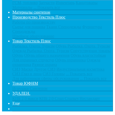
ГСМ, топливо
Запчасти
Инвентарь
Канцтовары
Материалы
... Показать все
Материалы синтепон
Производство Текстиль Плюс
Работы по производству
Сырье для пошива
Ткани Спецодежды
Фурнитура
Спецодежды
Швейное оборудование
Товар Текстиль Плюс
Рыбалка. Охота. Туризм
Обувь Рыбалка. Охота. Туризм
Одежда Рыбалка. Охота. Туризм
Сопутствующи товары
Обувь
Обувь общего назначения
Обувь влагостойкая
Для охранных структур
Обувь охранника
Одежда
охранника
Разное охрана
СИЗ
Маски
Другое СИЗ
Индустриальная косметика
СИЗ Глаз и лица
СИЗ Головы
... Показать все
Для работников сферы обслуживания
... Показать все
Товар ЮФНМ
Игрушки
Синтепон
УДАЛЕН.
КПБ 2,0 макси
КПБ 2,0 Спал Спалыч
Нестандарт
Еще