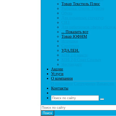
Товар Текстиль Плюс
Рыбалка. Охота. Туризм
Обувь
Для охранных структур
СИЗ
Для работников сферы обслу
... Показать все
Товар ЮФНМ
Игрушки
Синтепон
УДАЛЕН.
КПБ 2,0 макси
КПБ 2,0 Спал Спалыч
Нестандарт
Акции
Услуги
О компании
О компании
Сотрудники
Вакансии
Контакты