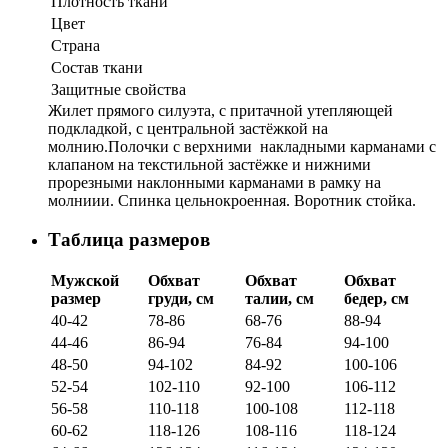
Плотность ткани
Цвет
Страна
Состав ткани
Защитные свойства
Жилет прямого силуэта, с притачной утепляющей
подкладкой, с центральной застёжкой на
молнию.Полочки с верхними накладными карманами с
клапаном на текстильной застёжке и нижними
прорезными наклонными карманами в рамку на
молниии. Спинка цельнокроенная. Воротник стойка.
Таблица размеров
Мужской
Обхват
Обхват
Обхват
размер
груди, см
талии, см
бедер, см
40-42
78-86
68-76
88-94
44-46
86-94
76-84
94-100
48-50
94-102
84-92
100-106
52-54
102-110
92-100
106-112
56-58
110-118
100-108
112-118
60-62
118-126
108-116
118-124