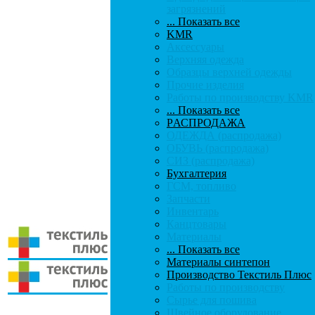
загрязнений
... Показать все
KMR
Аксессуары
Верхняя одежда
Образцы верхней одежды
Прочие изделия
Работы по производству KMR
... Показать все
PАСПРОДАЖА
ОДЕЖДА (распродажа)
ОБУВЬ (распродажа)
СИЗ (распродажа)
Бухгалтерия
ГСМ, топливо
Запчасти
Инвентарь
Канцтовары
Материалы
... Показать все
Материалы синтепон
Производство Текстиль Плюс
Работы по производству
Сырье для пошива
Швейное оборудование