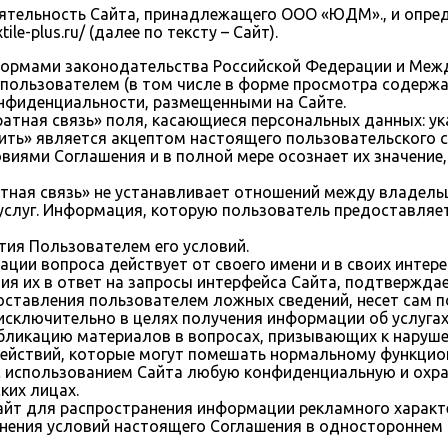
еятельность Сайта, принадлежащего ООО «ЮДМ»., и опре
le-plus.ru/ (далее по тексту – Сайт).
я нормами законодательства Российской Федерации и М
 пользователем (в том числе в форме просмотра содержан
нфиденциальности, размещенными на Сайте.
ратная связь» поля, касающиеся персональных данных: ук
ить» является акцептом настоящего пользовательского
виями Соглашения и в полной мере осознает их значение
тная связь» не устанавливает отношений между владельц
 услуг. Информация, которую пользователь предоставляе
ятия Пользователем его условий.
ации вопроса действует от своего имени и в своих интер
ния их в ответ на запросы интерфейса Сайта, подтвержд
оставления пользователем ложных сведений, несет сам п
 исключительно в целях получения информации об услуга
публикацию материалов в вопросах, призывающих к наруш
 действий, которые могут помешать нормальному функци
ь с использованием Сайта любую конфиденциальную и ох
ких лицах.
Сайт для распространения информации рекламного характ
енения условий настоящего Соглашения в одностороннем 