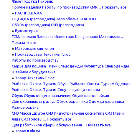
Жилет
Куртка
Пуховик
Прочие изделия
Работы по производству KMR
... Показать все
PАСПРОДАЖА
ОДЕЖДА (распродажа)
Термобельё GUAHOO
ОБУВЬ (распродажа)
СИЗ (распродажа)
Бухгалтерия
ГСМ, топливо
Запчасти
Инвентарь
Канцтовары
Материалы
...
Показать все
Материалы синтепон
Производство Текстиль Плюс
Работы по производству
Сырье для пошива
Ткани Спецодежды
Фурнитура Спецодежды
Швейное оборудование
Товар Текстиль Плюс
Рыбалка. Охота. Туризм
Обувь Рыбалка. Охота. Туризм
Одежда
Рыбалка. Охота. Туризм
Сопутствующи товары
Обувь
Обувь общего назначения
Обувь влагостойкая
Для охранных структур
Обувь охранника
Одежда охранника
Разное охрана
СИЗ
Маски
Другое СИЗ
Индустриальная косметика
СИЗ Глаз и
лица
СИЗ Головы
... Показать все
Для работников сферы обслуживания
... Показать все
Товар ЮФНМ