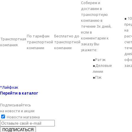
Соберем и
доставим в
транспортную
10
компанию в
пре
течение 3х дней,
на
если в
По тарифам
Бесплатно до
рас
комментарии к
Транспортная
транспортной
транспортной
счет
заказу Вы
компания
компании
компании
теч
укажете:
дне
Ратэк
офо
Деловые
зак
линии
Пэк
*Лайфхак
Перейти в каталог
Подписывайтесь
на новости и акции
Новости магазина