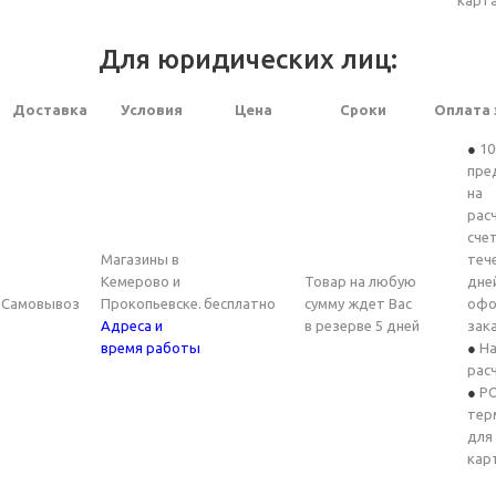
карт
Для юридических лиц:
Доставка
Условия
Цена
Сроки
Оплата 
10
пре
на
рас
счет
Магазины в
теч
Кемерово и
Товар на любую
дне
Самовывоз
Прокопьевске.
бесплатно
сумму ждет Вас
офо
Адреса и
в резерве 5 дней
зак
время работы
На
рас
PO
тер
для
кар