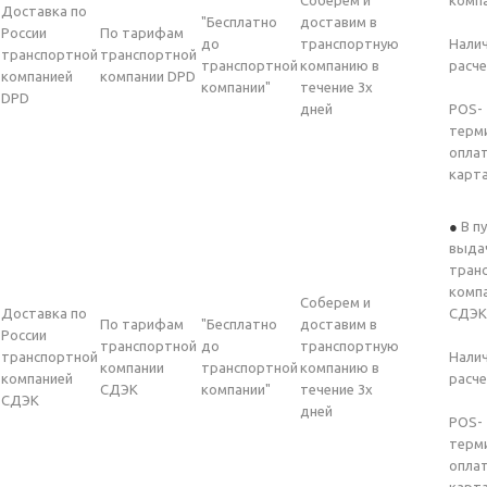
Соберем и
комп
Доставка по
"Бесплатно
доставим в
России
По тарифам
до
транспортную
Нали
транспортной
транспортной
транспортной
компанию в
расч
компанией
компании DPD
компании"
течение 3х
DPD
дней
POS-
терм
опла
карт
В п
выда
тран
комп
Соберем и
Доставка по
СДЭК
По тарифам
"Бесплатно
доставим в
России
транспортной
до
транспортную
транспортной
Нали
компании
транспортной
компанию в
компанией
расч
СДЭК
компании"
течение 3х
СДЭК
дней
POS-
терм
опла