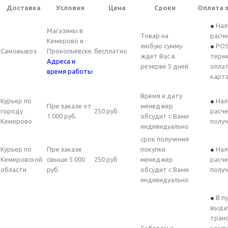
Доставка
Условия
Цена
Сроки
Оплата 
Нал
Магазины в
Товар на
расч
Кемерово и
любую сумму
POS
Самовывоз
Прокопьевске.
бесплатно
ждет Вас в
терм
Адреса и
резерве 5 дней
опла
время работы
карт
Время и дату
Курьер по
Нал
При заказе от
менеджер
городу
250 руб.
расче
1 000 руб.
обсудит с Вами
Кемерово
получ
индивидуально
срок получения
Курьер по
При заказе
покупки
Нал
Кемеровской
свыше 5 000
250 руб
менеджер
расче
области
руб.
обсудит с Вами
получ
индивидуально
В п
выда
тран