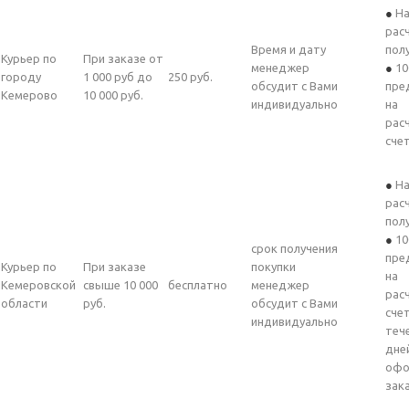
На
рас
Время и дату
пол
Курьер по
При заказе от
менеджер
10
городу
1 000 руб до
250 руб.
обсудит с Вами
пре
Кемерово
10 000 руб.
индивидуально
на
рас
сче
На
рас
пол
10
срок получения
пре
Курьер по
При заказе
покупки
на
Кемеровской
свыше 10 000
бесплатно
менеджер
рас
области
руб.
обсудит с Вами
счет
индивидуально
теч
дне
офо
зак