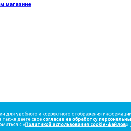
ем магазине
огии для удобного и корректного отображения информаци
а также даете свое
согласие на обработку персональн
миться с «
Политикой использования cookie-файлов
».