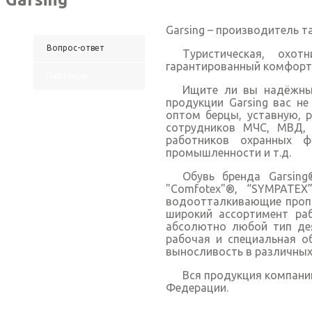
Garsing – производитель т
Вопрос-ответ
Туристическая, охо
гарантированный комфорт
Партнеры
Ищите ли вы надёжны
продукции Garsing вас н
оптом берцы, уставную, 
сотрудников МЧС, МВД,
работников охранных ф
промышленности и т.д.
Обувь бренда Garsin
"Comfotex"®, “SYMPATEX”
водоотталкивающие пропит
широкий ассортимент ра
абсолютно любой тип дея
рабочая и специальная о
выносливость в различных
Вся продукция компани
Федерации.