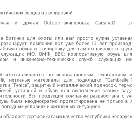
актических берцев и экипировки!
тничья и другая Outdoor-экипировка Garsing® - 
е ботинки для охоты или вам просто нужна уставная
е разочарует. Компания вот уже более 15 лет производ
рабочую обувь и экипировку для самого широкого круга
 служащих МО, ВМФ, ВВС; корпоративную обувь для
ирм и инженерно-технических служб, служащих н
g® изготавливается по инновационным технологиям 
®, нетканые материалы для подкладки "Cambrelle"® 
ки "Fenice", защитный металлический подносок, термо
бочей, уставной и обуви для выполнения разных зад
тельности. Вся продукция компании разработана с уч
бувь была неоднократно протестирована не только в л
 погодных условиях и жизненных ситуациях.
и обладает сертификатами качества Республики Беларусь