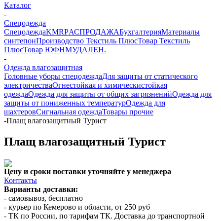
Каталог
-
Спецодежда
Спецодежда
KMR
PАСПРОДАЖА
Бухгалтерия
Материалы
синтепон
Производство Текстиль Плюс
Товар Текстиль
Плюс
Товар ЮФНМ
УДАЛЕН.
-
Одежда влагозащитная
Головные уборы спецодежда
Для защиты от статического
электричества
Огнестойкая и химическистойкая
одежда
Одежда для защиты от общих загрязнений
Одежда для
защиты от пониженных температур
Одежда для
шахтеров
Сигнальная одежда
Товары прочие
-
Плащ влагозащитный Турист
Плащ влагозащитный Турист
Цену и сроки поставки уточняйте у менеджера
Контакты
Варианты доставки:
- самовывоз, бесплатно
- курьер по Кемерово и области, от 250 руб
- ТК по России, по тарифам ТК. Доставка до транспортной