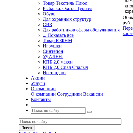
наж
Товар Текстиль Плюс
кно
Рыбалка. Охота. Туризм
кор
Обувь
Обща
Для охранных структур
руб.
СИЗ
Пере
Для работников сферы обслуживания
корз
... Показать все
Товар ЮФНМ
Игрушки
Синтепон
УДАЛЕН.
КПБ 2,0 макси
КПБ 2,0 Спал Спалыч
Нестандарт
Акции
Услуги
О компании
О компании
Сотрудники
Вакансии
Контакты