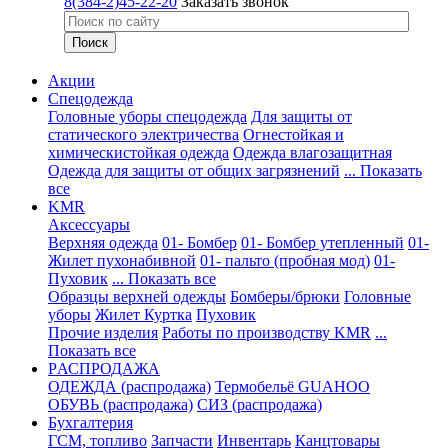
8(384-2)45-22-20
Заказать звонок
Акции
Спецодежда
Головные уборы спецодежда
Для защиты от
статического электричества
Огнестойкая и
химическистойкая одежда
Одежда влагозащитная
Одежда для защиты от общих загрязнений
... Показать
все
KMR
Аксессуары
Верхняя одежда
01- Бомбер
01- Бомбер утепленный
01-
Жилет пухонабивной
01- пальто (пробная мод)
01-
Пуховик
... Показать все
Образцы верхней одежды
Бомберы/брюки
Головные
уборы
Жилет
Куртка
Пуховик
Прочие изделия
Работы по производству KMR
...
Показать все
PАСПРОДАЖА
ОДЕЖДА (распродажа)
Термобельё GUAHOO
ОБУВЬ (распродажа)
СИЗ (распродажа)
Бухгалтерия
ГСМ, топливо
Запчасти
Инвентарь
Канцтовары