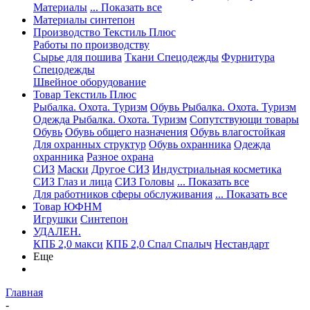
Материалы
... Показать все
Материалы синтепон
Производство Текстиль Плюс
Работы по производству
Сырье для пошива
Ткани Спецодежды
Фурнитура
Спецодежды
Швейное оборудование
Товар Текстиль Плюс
Рыбалка. Охота. Туризм
Обувь Рыбалка. Охота. Туризм
Одежда Рыбалка. Охота. Туризм
Сопутствующи товары
Обувь
Обувь общего назначения
Обувь влагостойкая
Для охранных структур
Обувь охранника
Одежда
охранника
Разное охрана
СИЗ
Маски
Другое СИЗ
Индустриальная косметика
СИЗ Глаз и лица
СИЗ Головы
... Показать все
Для работников сферы обслуживания
... Показать все
Товар ЮФНМ
Игрушки
Синтепон
УДАЛЕН.
КПБ 2,0 макси
КПБ 2,0 Спал Спалыч
Нестандарт
Еще
Главная
-