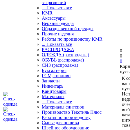
загрязнений
... Показать все
KMR
Аксессуары
Верхняя одежда
Образцы верхней одежды
Прочие изделия
Работы по производству KMR
... Показать все
PАСПРОДАЖА
0
ОДЕЖДА (распродажа)
0
ОБУВЬ (распродажа)
0
СИЗ (распродажа)
Корз
Бухгалтерия
пуст
ГСМ, топливо
К с
Запчасти
ваш
Инвентарь
пуст
Канцтовары
Исп
Материалы
нед
... Показать все
оче
Материалы синтепон
выб
Производство Текстиль Плюс
кат
Работы по производству
инт
Сырье для пошива
тов
Швейное оборудование