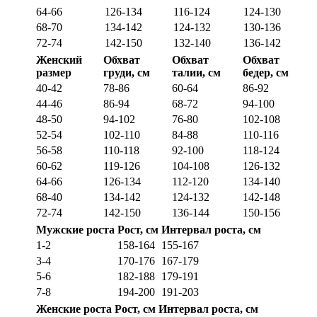
64-66
126-134
116-124
124-130
68-70
134-142
124-132
130-136
72-74
142-150
132-140
136-142
Женский
Обхват
Обхват
Обхват
размер
груди, см
талии, см
бедер, см
40-42
78-86
60-64
86-92
44-46
86-94
68-72
94-100
48-50
94-102
76-80
102-108
52-54
102-110
84-88
110-116
56-58
110-118
92-100
118-124
60-62
119-126
104-108
126-132
64-66
126-134
112-120
134-140
68-40
134-142
124-132
142-148
72-74
142-150
136-144
150-156
Мужские роста
Рост, см
Интервал роста, см
1-2
158-164
155-167
3-4
170-176
167-179
5-6
182-188
179-191
7-8
194-200
191-203
Женские роста
Рост, см
Интервал роста, см