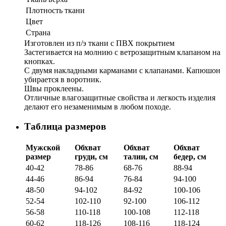
Плотность ткани
Цвет
Страна
Изготовлен из п/э ткани с ПВХ покрытием
Застегивается на молнию с ветрозащитным клапаном на
кнопках.
С двумя накладными карманами с клапанами. Капюшон
убирается в воротник.
Швы проклеены.
Отличные влагозащитные свойства и легкость изделия
делают его незаменимым в любом походе.
Таблица размеров
Мужской
Обхват
Обхват
Обхват
размер
груди, см
талии, см
бедер, см
40-42
78-86
68-76
88-94
44-46
86-94
76-84
94-100
48-50
94-102
84-92
100-106
52-54
102-110
92-100
106-112
56-58
110-118
100-108
112-118
60-62
118-126
108-116
118-124