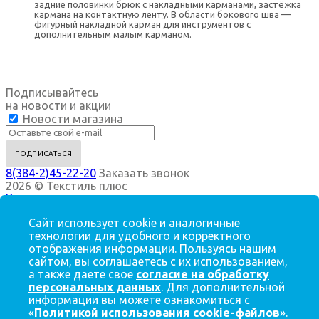
задние половинки брюк с накладными карманами, застёжка
кармана на контактную ленту. В области бокового шва —
фигурный накладной карман для инструментов с
дополнительным малым карманом.
Подписывайтесь
на новости и акции
Новости магазина
8(384-2)45-22-20
Заказать звонок
2026 © Текстиль плюс
Компания
Информация
Сайт использует cookie и аналогичные
Помощь
технологии для удобного и корректного
О компании
отображения информации. Пользуясь нашим
Сотрудники
сайтом, вы соглашаетесь с их использованием,
Вакансии
а также даете свое
согласие на обработку
Магазины
персональных данных
. Для дополнительной
информации вы можете ознакомиться с
Корпоративным клиентам, оптовым покупателям
«
Политикой использования cookie-файлов
».